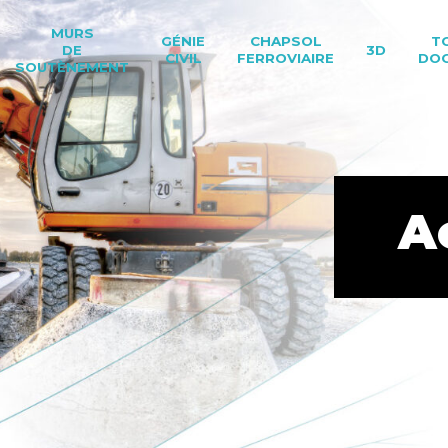
MURS
GÉNIE
CHAPSOL
T
DE
3D
CIVIL
FERROVIAIRE
DO
SOUTÈNEMENT
A