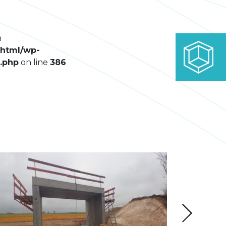
n
_html/wp-
.php
on line
386