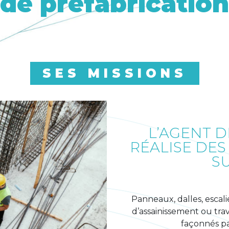
de préfabrication
SES MISSIONS
L’AGENT D
RÉALISE DES
S
Panneaux, dalles, escali
d’assainissement ou trav
façonnés pa