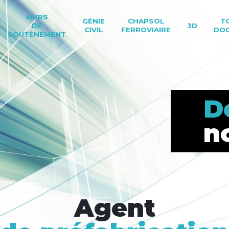
MURS
GÉNIE
CHAPSOL
T
DE
3D
CIVIL
FERROVIAIRE
DO
SOUTÈNEMENT
D
n
Agent