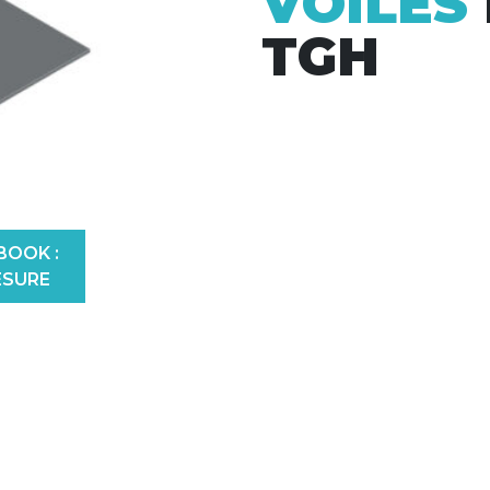
VOILES
TGH
BOOK :
ESURE