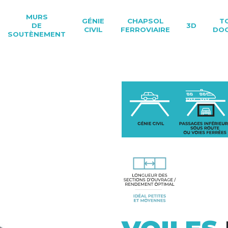
MURS
GÉNIE
CHAPSOL
T
DE
3D
CIVIL
FERROVIAIRE
DO
SOUTÈNEMENT